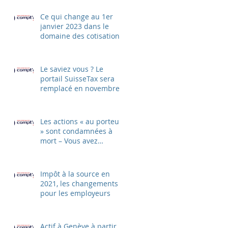
Ce qui change au 1er
janvier 2023 dans le
domaine des cotisations
sociales AVS et CAF
Le saviez vous ? Le
portail SuisseTax sera
remplacé en novembre
2022 par un nouveau
ePortal
Les actions « au porteur
» sont condamnées à
mort – Vous avez
jusqu'au 30 avril 2021
pour change
Impôt à la source en
2021, les changements
pour les employeurs
Actif à Genève à partir