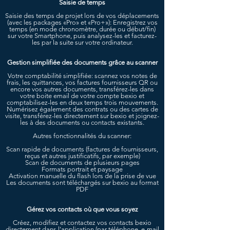
Saisie de temps
Saisie des temps de projet lors de vos déplacements
(avec les packages «Pro» et «Pro+»): Enregistrez vos
temps (en mode chronomètre, durée ou début/fin)
sur votre Smartphone, puis analysez-les et facturez-
les par la suite sur votre ordinateur.
Gestion simplifiée des documents grâce au scanner
Votre comptabilité simplifiée: scannez vos notes de
frais, les quittances, vos factures fournisseurs QR ou
encore vos autres documents, transférez-les dans
votre boite email de votre compte bexio et
comptabilisez-les en deux temps trois mouvements.
Numérisez également des contrats ou des cartes de
visite, transférez-les directement sur bexio et joignez-
les à des documents ou contacts existants.
Autres fonctionnalités du scanner:
Scan rapide de documents (factures de fournisseurs,
reçus et autres justificatifs, par exemple)
Scan de documents de plusieurs pages
Formats portrait et paysage
Activation manuelle du flash lors de la prise de vue
Les documents sont téléchargés sur bexio au format
PDF
Gérez vos contacts où que vous soyez
Créez, modifiez et contactez vos contacts bexio
directement dans l'application (par téléphone, e-mail