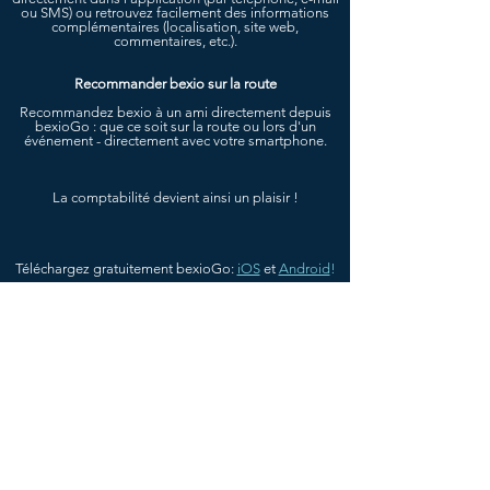
ou SMS) ou retrouvez facilement des informations
complémentaires (localisation, site web,
commentaires, etc.).
Recommander bexio sur la route
Recommandez bexio à un ami directement depuis
bexioGo : que ce soit sur la route ou lors d'un
événement - directement avec votre smartphone.
La comptabilité devient ainsi un plaisir !​
Téléchargez gratuitement bexioGo:
iOS
et
Android
!
Testez
bexio
gratuitement pendant
30 jours
Après la phase "Test" n'oubliez pas d'inviter