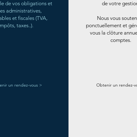
le de vos obligations et
de votre gestio
es administratives,
bles et fiscales (TVA,
Nous vous soute
impôts, taxes..).
ponctuellement et gér
vous la clôture annue
comptes.
nir un rendez-vous >
Obtenir un rendez-v