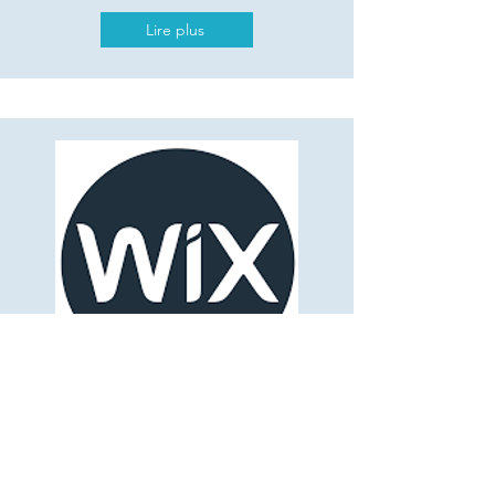
Lire plus
Wix
Wix est une plateforme en ligne de type SaaS
qui permet de créer des sites web en HTML5
et leur version mobile