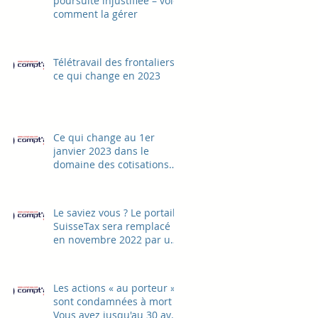
poursuite injustifiée – voici
comment la gérer
Télétravail des frontaliers –
ce qui change en 2023
Ce qui change au 1er
janvier 2023 dans le
domaine des cotisations
sociales AVS et CAF
Le saviez vous ? Le portail
SuisseTax sera remplacé
en novembre 2022 par un
nouveau ePortal
Les actions « au porteur »
sont condamnées à mort –
Vous avez jusqu'au 30 avril