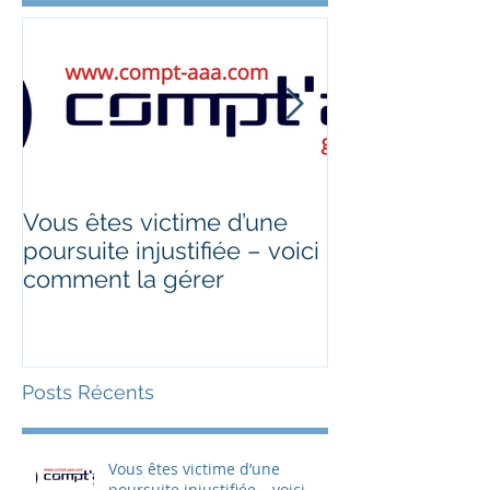
Vous êtes victime d’une
Télétravail des
poursuite injustifiée – voici
ce qui change
comment la gérer
Posts Récents
Vous êtes victime d’une
poursuite injustifiée – voici