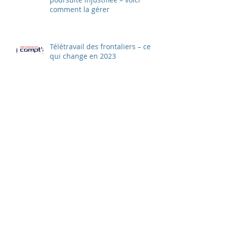
comment la gérer
Télétravail des frontaliers – ce
qui change en 2023
Ce qui change au 1er janvier
2023 dans le domaine des
cotisations sociales AVS et CAF
Le saviez vous ? Le portail
SuisseTax sera remplacé en
novembre 2022 par un
nouveau ePortal
Les actions « au porteur » sont
condamnées à mort – Vous