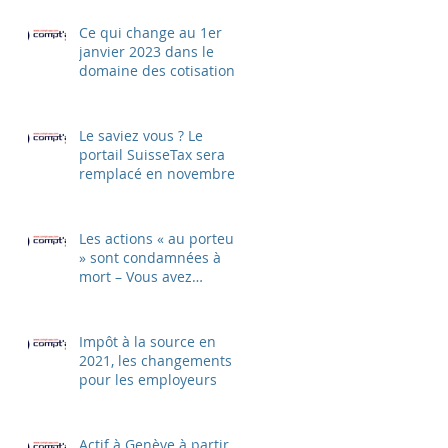
Ce qui change au 1er
janvier 2023 dans le
domaine des cotisations
sociales AVS et CAF
Le saviez vous ? Le
portail SuisseTax sera
remplacé en novembre
2022 par un nouveau
ePortal
Les actions « au porteur
» sont condamnées à
mort – Vous avez
jusqu'au 30 avril 2021
pour change
Impôt à la source en
2021, les changements
pour les employeurs
Actif à Genève à partir