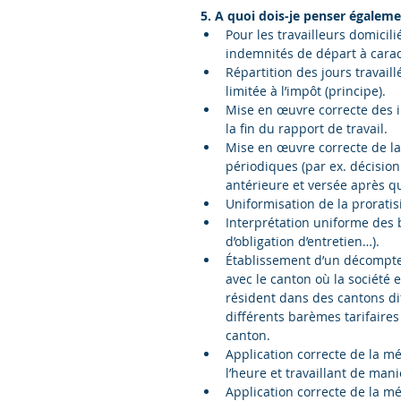
5. A quoi dois-je penser égalemen
Pour les travailleurs domicil
indemnités de départ à carac
Répartition des jours travaill
limitée à l’impôt (principe).  
Mise en œuvre correcte des i
la fin du rapport de travail.  
Mise en œuvre correcte de la
périodiques (par ex. décision
antérieure et versée après que
Uniformisation de la proratisi
Interprétation uniforme des 
d’obligation d’entretien…).  
Établissement d’un décompte
avec le canton où la société es
résident dans des cantons dif
différents barèmes tarifaire
canton.  
Application correcte de la mé
l’heure et travaillant de maniè
Application correcte de la m