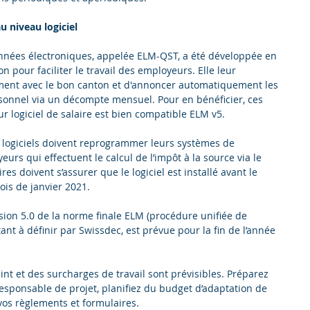
 niveau logiciel
nnées électroniques, appelée ELM-QST, a été développée en 
n pour faciliter le travail des employeurs. Elle leur 
ent avec le bon canton et d'annoncer automatiquement les 
onnel via un décompte mensuel. Pour en bénéficier, ces 
ur logiciel de salaire est bien compatible ELM v5.
e logiciels doivent reprogrammer leurs systèmes de 
eurs qui effectuent le calcul de l’impôt à la source via le 
es doivent s’assurer que le logiciel est installé avant le 
ois de janvier 2021.
rsion 5.0 de la norme finale ELM (procédure unifiée de 
ant à définir par Swissdec, est prévue pour la fin de l’année 
int et des surcharges de travail sont prévisibles. Préparez 
responsable de projet, planifiez du budget d’adaptation de 
 vos règlements et formulaires.