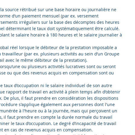
 la source rétribué sur une base horaire ou journalière ne 
 forme d’un paiement mensuel (par ex. versement 
rsements irréguliers sur la base des décomptes des heures 
uel déterminant le taux doit systématiquement être calculé. 
lant le salaire horaire à 180 heures et le salaire journalier à 
bal réel lorsque le débiteur de la prestation imposable a 
ravailleur (par ex. plusieurs activités au sein d’un Groupe 
ail avec le même débiteur de la prestation).  
lorsqu’une ou plusieurs activités lucratives sont ou seront 
isse ou que des revenus acquis en compensation sont ou 
 le taux d’occupation ni le salaire individuel de son autre 
que rapport de travail en activité à plein temps afin d’obtenir 
. De plus, il faut prendre en considération les dispositions 
 procédure s'applique également aux personnes dont l'une 
rémunérée à l'heure ou à la journée, mais qui perçoivent un 
, il faut prendre en compte la durée normale du travail 
iner le taux d’occupation. Le degré d’incapacité de travail 
ant en cas de revenus acquis en compensation.  