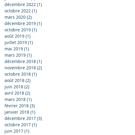
décembre 2022
(1)
1 post
octobre 2022
(1)
1 post
mars 2020
(2)
2 posts
décembre 2019
(1)
1 post
octobre 2019
(1)
1 post
août 2019
(1)
1 post
juillet 2019
(1)
1 post
mai 2019
(1)
1 post
mars 2019
(1)
1 post
décembre 2018
(1)
1 post
novembre 2018
(2)
2 posts
octobre 2018
(1)
1 post
août 2018
(2)
2 posts
juin 2018
(2)
2 posts
avril 2018
(2)
2 posts
mars 2018
(1)
1 post
février 2018
(3)
3 posts
janvier 2018
(1)
1 post
décembre 2017
(3)
3 posts
octobre 2017
(1)
1 post
juin 2017
(1)
1 post