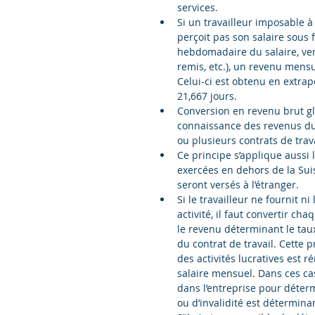
services.  
Si un travailleur imposable à
perçoit pas son salaire sous
hebdomadaire du salaire, ve
remis, etc.), un revenu mens
Celui-ci est obtenu en extrapo
21,667 jours.  
Conversion en revenu brut glo
connaissance des revenus du t
ou plusieurs contrats de trav
Ce principe s’applique aussi 
exercées en dehors de la Su
seront versés à l’étranger.  
Si le travailleur ne fournit ni
activité, il faut convertir cha
le revenu déterminant le taux
du contrat de travail. Cette
des activités lucratives est 
salaire mensuel. Dans ces cas
dans l’entreprise pour déterm
ou d’invalidité est détermin