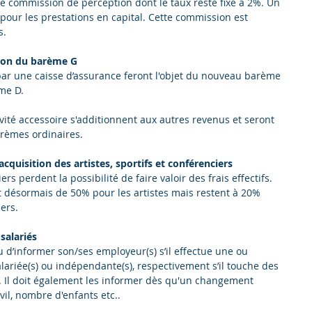
 commission de perception dont le taux reste fixé à 2%. Un 
pour les prestations en capital. Cette commission est 
s.
ion du barème G
ar une caisse d’assurance feront l'objet du nouveau barème 
ème D.
ité accessoire s'additionnent aux autres revenus et seront 
èmes ordinaires.
acquisition des artistes, sportifs et conférenciers
ers perdent la possibilité de faire valoir des frais effectifs. 
t désormais de 50% pour les artistes mais restent à 20% 
iers.
salariés
u d’informer son/ses employeur(s) s’il effectue une ou 
 salariée(s) ou indépendante(s), respectivement s’il touche des 
 Il doit également les informer dès qu'un changement 
vil, nombre d'enfants etc..